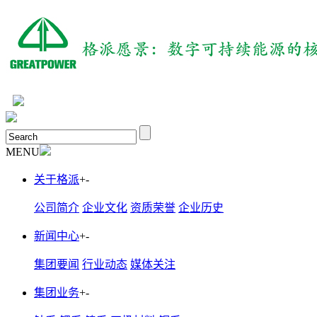
MENU
关于格派
+
-
公司简介
企业文化
资质荣誉
企业历史
新闻中心
+
-
集团要闻
行业动态
媒体关注
集团业务
+
-