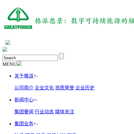
MENU
关于格派
+
-
公司简介
企业文化
资质荣誉
企业历史
新闻中心
+
-
集团要闻
行业动态
媒体关注
集团业务
+
-