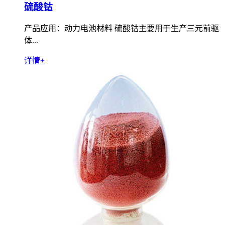
硫酸钴
产品应用：动力电池材料 硫酸钴主要用于生产三元前驱
体...
详情+