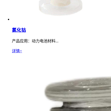
氯化钴
产品应用：动力电池材料...
详情+