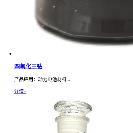
四氧化三钴
产品应用：动力电池材料...
详情+