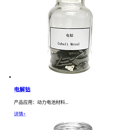
电解钴
产品应用：动力电池材料...
详情+