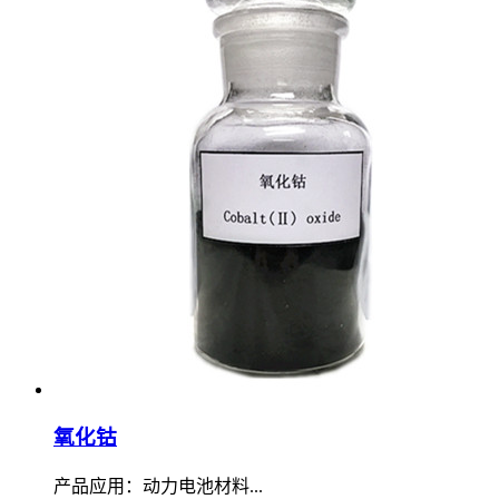
氧化钴
产品应用：动力电池材料...