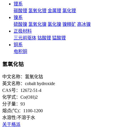
锂系
碳酸锂
氢氧化锂
金属锂
氯化锂
镍系
硫酸镍
氢氧化镍
氯化镍
镍精矿
高冰镍
正极材料
三元前驱体
钴酸锂
锰酸锂
铜系
电积铜
氢氧化钴
中文名称：氢氧化钴
英文名称：cobalt hydroxide
CAS号：12672-51-4
化学式：Co(OH)2
分子量：93
熔点(℃)：1100-1200
水溶性:不溶于水
关于格派