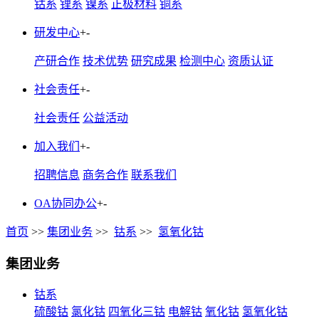
钴系
锂系
镍系
正极材料
铜系
研发中心
+
-
产研合作
技术优势
研究成果
检测中心
资质认证
社会责任
+
-
社会责任
公益活动
加入我们
+
-
招聘信息
商务合作
联系我们
OA协同办公
+
-
首页
>>
集团业务
>>
钴系
>>
氢氧化钴
集团业务
钴系
硫酸钴
氯化钴
四氧化三钴
电解钴
氧化钴
氢氧化钴