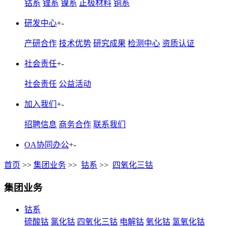
钴系
锂系
镍系
正极材料
铜系
研发中心
+
-
产研合作
技术优势
研究成果
检测中心
资质认证
社会责任
+
-
社会责任
公益活动
加入我们
+
-
招聘信息
商务合作
联系我们
OA协同办公
+
-
首页
>>
集团业务
>>
钴系
>>
四氧化三钴
集团业务
钴系
硫酸钴
氯化钴
四氧化三钴
电解钴
氧化钴
氢氧化钴