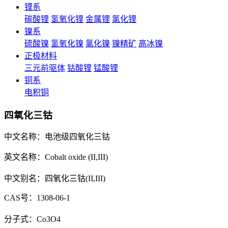
锂系
碳酸锂
氢氧化锂
金属锂
氯化锂
镍系
硫酸镍
氢氧化镍
氯化镍
镍精矿
高冰镍
正极材料
三元前驱体
钴酸锂
锰酸锂
铜系
电积铜
四氧化三钴
中文名称：电池级四氧化三钴
英文名称：Cobalt oxide (II,III)
中文别名：四氧化三钴(II,III)
CAS号：1308-06-1
分子式：Co3O4