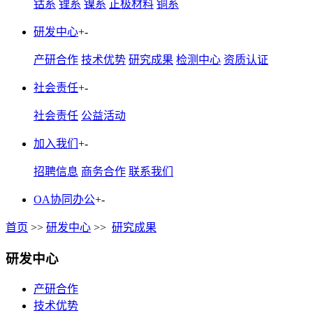
钴系
锂系
镍系
正极材料
铜系
研发中心
+
-
产研合作
技术优势
研究成果
检测中心
资质认证
社会责任
+
-
社会责任
公益活动
加入我们
+
-
招聘信息
商务合作
联系我们
OA协同办公
+
-
首页
>>
研发中心
>>
研究成果
研发中心
产研合作
技术优势