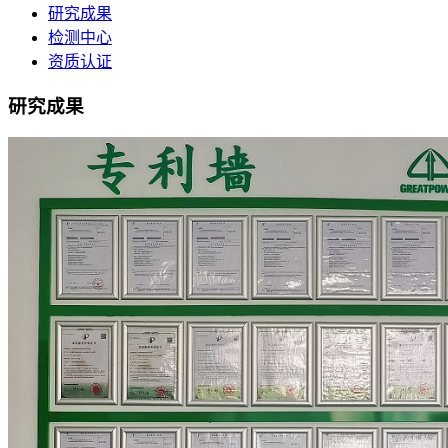
研究成果
检测中心
资质认证
研究成果