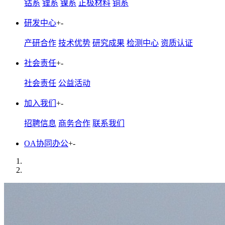
钴系
锂系
镍系
正极材料
铜系
研发中心
+
-
产研合作
技术优势
研究成果
检测中心
资质认证
社会责任
+
-
社会责任
公益活动
加入我们
+
-
招聘信息
商务合作
联系我们
OA协同办公
+
-