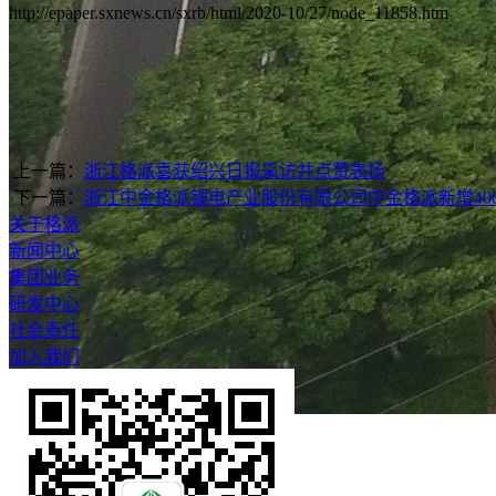
http://epaper.sxnews.cn/sxrb/html/2020-10/27/node_11858.htm
上一篇：
浙江格派喜获绍兴日报采访并点赞表扬
下一篇：
浙江中金格派锂电产业股份有限公司中金格派新增4000
关于格派
新闻中心
集团业务
研发中心
社会责任
加入我们