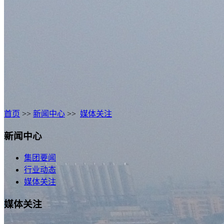
首页
>>
新闻中心
>>
媒体关注
新闻中心
集团要闻
行业动态
媒体关注
媒体关注