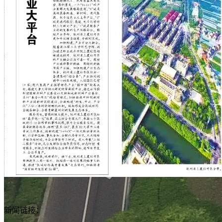
新闻链接：