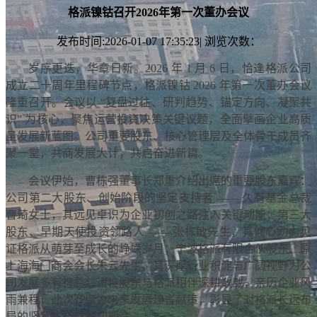
格派镍钴召开2026年第一次董办会议
发布时间:2026-01-07 17:35:23| 浏览次数：
岁序更迭，华章日新。2026 年 1 月 6 日，恰逢格派公司
成立二十周年里程碑节点，格派镍钴 2026 年第一次董办会议
隆重召开。会议以 “复盘过往、研判趋势、锚定方向、凝聚共
识” 为核心，聚焦运营投资决策关键议题，全面擘画企业高质
量发展新蓝图。公司重要股东、核心管理层及全体骨干成员齐
聚一堂，共商发展大计，共启奋进新篇。
会议伊始，曹栋强董事长郑重介绍出席的重要股东嘉宾：
公司第二大股东、创始阶段的坚定支持者 —— 久有基金总裁
曹琦女士，其远见卓识为企业初创之路注入关键动能；第三大
股东、早期天使投资领路人 —— 张栋敏先生，其倾心助力见
证格派从萌芽至成长的峥嵘岁月；宁波格派有限合伙股东、原
上海海门商会会长朱云先生，其深厚行业积淀与广阔视野为公
司发展多有裨益。诸位股东与格派相伴深耕数载，亲历企业风
雨兼程，此次齐聚为未来发展建言献策，彰显了对格派长远布
局的坚定信心与殷切期许。