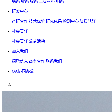
钴系
锂系
镍系
正极材料
铜系
研发中心
+
-
产研合作
技术优势
研究成果
检测中心
资质认证
社会责任
+
-
社会责任
公益活动
加入我们
+
-
招聘信息
商务合作
联系我们
OA协同办公
+
-