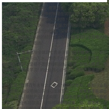
复盘二十载耕耘之路，曹董坦言，公司真正步入稳健成功
之境的时光屈指可数，更多时候是在试错中沉淀、在反思中精
进。他援引古希腊哲学家赫拉克利特 “人不能两次踏进同一条
河流” 的哲言，深刻剖析企业曾屡次在相似困境中徘徊的症
结，强调唯有摒弃对运气的依赖，深化对行业本质与时代趋势
的认知，锤炼科学系统的经营方法论，方能穿越行业周期的惊
涛骇浪，实现行稳致远。
会上，曹董倡导全体同仁传承浙商 “四千精神”—— 说尽
千言万语、走遍千山万水、想尽千方百计、吃尽千辛万苦，以
这份敢闯敢拼、坚韧不拔的拼搏底色，重塑 “创始人模式、创
业者情怀、持续学习” 的企业核心价值观，为高质量发展注入
精神内核。
立足 “世界百年未有之大变局” 的时代坐标，紧扣行业发
展新趋势，会议明确公司核心发展定位 —— 聚焦数字能源全
链解决方案，领航产业生态构建，勇毅奔赴产业发展的 “星辰
大海”。产业布局层面，公司将持续精耕镍、钴、锂等核心金
属领域，同时前瞻性拓展钽铌、稀土、贵金属等战略资源，精