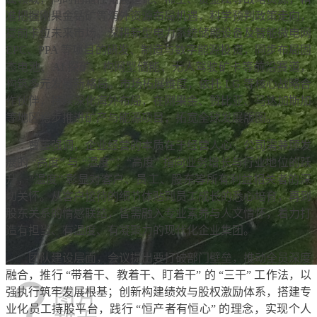
准把握刚果金钴矿等海外资源布局机遇，科学预判政策走向，
提前卡位未来市场。深耕新型电力系统储能设备及智能微电网
EPC、PPA 等项目的研发、制造与数字能源投资，同步布局固
态电池、AI 探矿、构网型储能、无人驾驶矿卡等前沿赛道，
构筑多元发展新格局。市场拓展维度，依托 LG 等核心战略合
作伙伴，持续深化海外布局，在刚果金、赞比亚、马达加斯加
等地区稳步推进矿产与能源项目，拓宽全球发展版图。
曹董强调，企业经营的本质在于经营人心。公司需兼顾发
展的 “高度” 与 “温度”：“高度” 指向业务增长与行业地位的跃
升，“温度” 彰显对客户、员工、股东等所有利益相关者的深
切关怀。从客户接待的细节体贴到员工成长的悉心培育，再到
股东关系的情感联结，皆需融入专业素养与人文情怀，着力打
造有担当、有温度、有凝聚力的现代化企业集团。
团队建设层面，会议提出要打破部门壁垒，推动全员深度
融合，推行 “带着干、教着干、盯着干” 的 “三干” 工作法，以
强执行筑牢发展根基；创新构建绩效与股权激励体系，搭建专
业化员工持股平台，践行 “恒产者有恒心” 的理念，实现个人