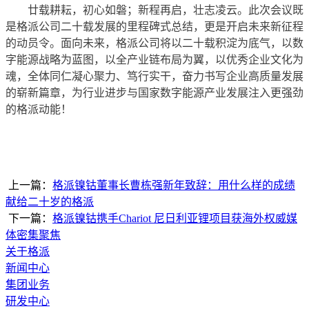
廿载耕耘，初心如磐；新程再启，壮志凌云。此次会议既
是格派公司二十载发展的里程碑式总结，更是开启未来新征程
的动员令。面向未来，格派公司将以二十载积淀为底气，以数
字能源战略为蓝图，以全产业链布局为翼，以优秀企业文化为
魂，全体同仁凝心聚力、笃行实干，奋力书写企业高质量发展
的崭新篇章，为行业进步与国家数字能源产业发展注入更强劲
的格派动能！
上一篇：
格派镍钴董事长曹栋强新年致辞：用什么样的成绩
献给二十岁的格派
下一篇：
格派镍钴携手Chariot 尼日利亚锂项目获海外权威媒
体密集聚焦
关于格派
新闻中心
集团业务
研发中心